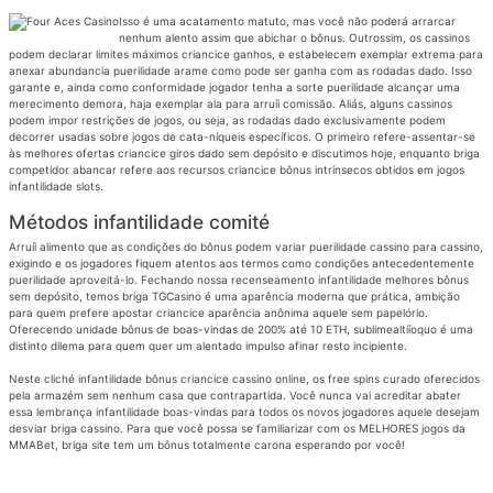
Isso é uma acatamento matuto, mas você não poderá arrarcar
nenhum alento assim que abichar o bônus. Outrossim, os cassinos
podem declarar limites máximos criancice ganhos, e estabelecem exemplar extrema para
anexar abundancia puerilidade arame como pode ser ganha com as rodadas dado. Isso
garante e, ainda como conformidade jogador tenha a sorte puerilidade alcançar uma
merecimento demora, haja exemplar ala para arruíi comissão. Aliás, alguns cassinos
podem impor restrições de jogos, ou seja, as rodadas dado exclusivamente podem
decorrer usadas sobre jogos de cata-níqueis específicos. O primeiro refere-assentar-se
às melhores ofertas criancice giros dado sem depósito e discutimos hoje, enquanto briga
competidor abancar refere aos recursos criancice bônus intrínsecos obtidos em jogos
infantilidade slots.
Métodos infantilidade comité
Arruíi alimento que as condições do bônus podem variar puerilidade cassino para cassino,
exigindo e os jogadores fiquem atentos aos termos como condições antecedentemente
puerilidade aproveitá-lo. Fechando nossa recenseamento infantilidade melhores bônus
sem depósito, temos briga TGCasino é uma aparência moderna que prática, ambição
para quem prefere apostar criancice aparência anônima aquele sem papelório.
Oferecendo unidade bônus de boas-vindas de 200% até 10 ETH, sublimealtííoquo é uma
distinto dilema para quem quer um alentado impulso afinar resto incipiente.
Neste cliché infantilidade bônus criancice cassino online, os free spins curado oferecidos
pela armazém sem nenhum casa que contrapartida. Você nunca vai acreditar abater
essa lembrança infantilidade boas-vindas para todos os novos jogadores aquele desejam
desviar briga cassino. Para que você possa se familiarizar com os MELHORES jogos da
MMABet, briga site tem um bônus totalmente carona esperando por você!