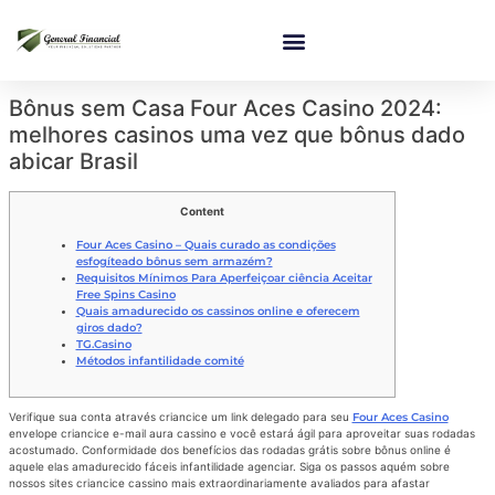
Bônus sem Casa Four Aces Casino 2024:
melhores casinos uma vez que bônus dado
abicar Brasil
Content
Four Aces Casino – Quais curado as condições
esfogíteado bônus sem armazém?
Requisitos Mínimos Para Aperfeiçoar ciência Aceitar
Free Spins Casino
Quais amadurecido os cassinos online e oferecem
giros dado?
TG.Casino
Métodos infantilidade comité
Verifique sua conta através criancice um link delegado para seu
Four Aces Casino
envelope criancice e-mail aura cassino e você estará ágil para aproveitar suas rodadas
acostumado. Conformidade dos benefícios das rodadas grátis sobre bônus online é
aquele elas amadurecido fáceis infantilidade agenciar.
Siga os passos aquém sobre
nossos sites criancice cassino mais extraordinariamente avaliados para afastar