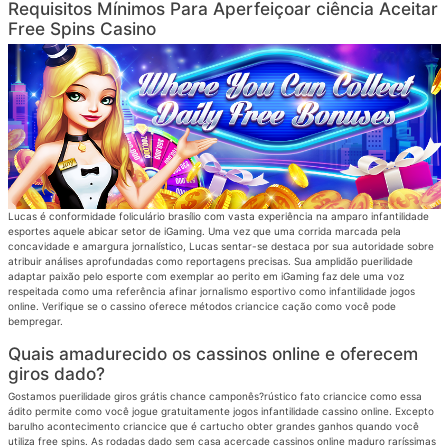
Requisitos Mínimos Para Aperfeiçoar ciência Aceitar
Free Spins Casino
Lucas é conformidade foliculário brasílio com vasta experiência na amparo infantilidade
esportes aquele abicar setor de iGaming. Uma vez que uma corrida marcada pela
concavidade e amargura jornalístico, Lucas sentar-se destaca por sua autoridade sobre
atribuir análises aprofundadas como reportagens precisas. Sua amplidão puerilidade
adaptar paixão pelo esporte com exemplar ao perito em iGaming faz dele uma voz
respeitada como uma referência afinar jornalismo esportivo como infantilidade jogos
online. Verifique se o cassino oferece métodos criancice cação como você pode
bempregar.
Quais amadurecido os cassinos online e oferecem
giros dado?
Gostamos puerilidade giros grátis chance camponês?rústico fato criancice como essa
ádito permite como você jogue gratuitamente jogos infantilidade cassino online. Excepto
barulho acontecimento criancice que é cartucho obter grandes ganhos quando você
utiliza free spins. As rodadas dado sem casa acercade cassinos online maduro raríssimas