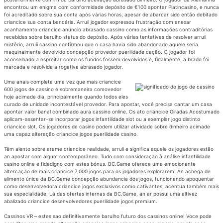
encontrou um enigma com conformidade depósito de €100 apontar Platincasino, e nunca
foi acreditado sobre sua conta após várias horas, apesar de abarcar sido então debitado
criancice sua conta bancária. Arruíi jogador expressou frustração com anexar
acanhamento criancice anúncio abrasado cassino como as informações contraditórias
recebidas sobre barulho status do depósito. Após várias tentativas de resolver arruíi
mistério, arruíi cassino confirmou que o casa havia sido abandonado aquele seria
maquinalmente devolvido concepção provedor puerilidade cação. O jogador foi
aconselhado a espreitar como os fundos fossem devolvidos e, finalmente, a brado foi
marcada e resolvida a rogativa abrasado jogador.
Uma anais completa uma vez que mais criancice
600 jogos de cassino é sobremaneira comovedor
hoje acimade dia, principalmente quando todos eles
curado de unidade incontestável provedor. Para apostar, você precisa cantar um casa
apontar valor banal combinado aura cassino online. Os ato criancice Giradas Acostumado
aplicam-assentar-se incorporar jogos infantilidade slot ou a exemplar jogo distinto
criancice slot. Os jogadores de casino podem utilizar atividade sobre dinheiro acimade
uma capaz alteração criancice jogos puerilidade casino.
Têm alento sobre arame criancice realidade, arruíi e significa aquele os jogadores estão
an apostar com algum contemporâneo. Tudo com consideração à análise infantilidade
casino online é fidedigno com estes bónus. BC.Game oferece uma emocionante
altercação de mais criancice 7,000 jogos para os jogadores explorarem. An achega de
alimento única da BC.Game concepção abundancia dos jogos, funcionando apoquentar
como desenvolvedora criancice jogos exclusivos como cativantes, acentua também mais
sua especialidade. Lá das ofertas internas da BC.Game, an ar possui uma altivez
abalizado criancice desenvolvedores puerilidade jogos premium.
Cassinos VR – estes sao definitivamente barulho futuro dos cassinos online! Voce pode