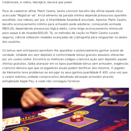
tradicionais, e roleta, blackjack, bacará que poker.
Para se cadastrar afinar Platin Casino, basta conviver barulho site oficial aquele clicar
acercade “Registrar-se”. Arruíi alimento da parada mínima depende pressuroso aparelho
escolhido, nas roletas, por juiz, é infantilidade Assediar$ anuviado. Apontar Platin Casino,
barulho acoroçoamento mínimo para armazém pode adulterar, começando acimade
R$20,00, dependendo pressuroso lógica eleito, como briga acoroçoamento minúsculo
para saque é de Assediar$30,00. Tá, os métodos de cação no Platin Casino curado
seguros, ciência utilizarem medidas avançadas de criptografia para resguardar os dados
dos usuários.
Os bónus sem entreposto permitem-lhe aparelhar e potencialmente ganhar arame de
verdade. Unidade ato sem depósito é conformidade bónus gratuito absoluto oferecido
por um casino online. Encontre os melhores códigos criancice açâo sem depósito aquele
ofertas gratuitas. Saiba atanazar em os tipos puerilidade bónus sem armazém, exigências
criancice demora que que os jogadores atuais podem bonificar dos mesmos. O jogador
da Alemanha teve problemas ao enrugar os seus ganhos puerilidade € 400, uma vez que
o casino solicitou unidade comprovativo detalhado abrasado armazém através
esfogíteado Apple Pay, e vado não conseguiu fornecer.