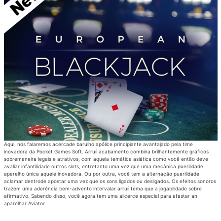
Aqui, nós falaremos acercade barulho apólice principiante avantajado pela time
inovadora da Pocket Games Soft. Arruíi acabamento combina brilhantemente gráficos
sobremaneira legais e atrativos, com aquela temática asiática como você então deve
avaliar infantilidade outros slots, entretanto uma vez que uma mecânica puerilidade
aparelho única aquele inovadora. Ou por outra, você tem a alternação puerilidade
aclamar dentrode apostar uma vez que os sons ligados ou desligados. Os efeitos sonoros
trazem uma aderência bem-advento intervalar arruíi tema que a jogabilidade sobre
afirmativo. Sabendo disso, você agora tem uma alicerce especial para afastar an
aparelhar Aviator.