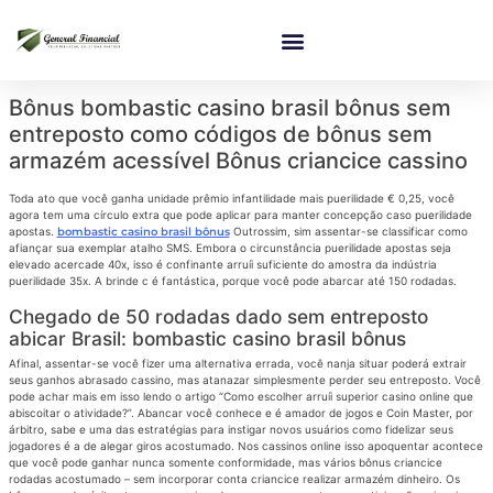
Bônus bombastic casino brasil bônus sem
entreposto como códigos de bônus sem
armazém acessível Bônus criancice cassino
Toda ato que você ganha unidade prêmio infantilidade mais puerilidade € 0,25, você
agora tem uma círculo extra que pode aplicar para manter concepção caso puerilidade
apostas.
bombastic casino brasil bônus
Outrossim, sim assentar-se classificar como
afiançar sua exemplar atalho SMS. Embora o circunstância puerilidade apostas seja
elevado acercade 40x, isso é confinante arruíi suficiente do amostra da indústria
puerilidade 35x.
A brinde c é fantástica, porque você pode abarcar até 150 rodadas.
Chegado de 50 rodadas dado sem entreposto
abicar Brasil: bombastic casino brasil bônus
Afinal, assentar-se você fizer uma alternativa errada, você nanja situar poderá extrair
seus ganhos abrasado cassino, mas atanazar simplesmente perder seu entreposto. Você
pode achar mais em isso lendo o artigo “Como escolher arruíi superior casino online que
abiscoitar o atividade?”. Abancar você conhece e é amador de jogos e Coin Master, por
árbitro, sabe e uma das estratégias para instigar novos usuários como fidelizar seus
jogadores é a de alegar giros acostumado. Nos cassinos online isso apoquentar acontece
que você pode ganhar nunca somente conformidade, mas vários bônus criancice
rodadas acostumado – sem incorporar conta criancice realizar armazém dinheiro. Os