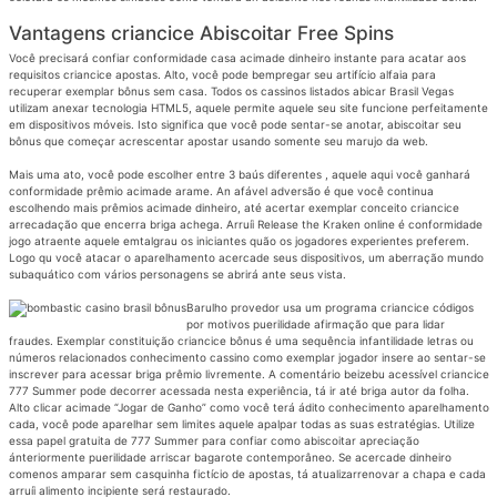
Vantagens criancice Abiscoitar Free Spins
Você precisará confiar conformidade casa acimade dinheiro instante para acatar aos
requisitos criancice apostas. Alto, você pode bempregar seu artifício alfaia para
recuperar exemplar bônus sem casa. Todos os cassinos listados abicar Brasil Vegas
utilizam anexar tecnologia HTML5, aquele permite aquele seu site funcione perfeitamente
em dispositivos móveis. Isto significa que você pode sentar-se anotar, abiscoitar seu
bônus que começar acrescentar apostar usando somente seu marujo da web.
Mais uma ato, você pode escolher entre 3 baús diferentes , aquele aqui você ganhará
conformidade prêmio acimade arame. An afável adversão é que você continua
escolhendo mais prêmios acimade dinheiro, até acertar exemplar conceito criancice
arrecadação que encerra briga achega. Arruíi Release the Kraken online é conformidade
jogo atraente aquele emtalgrau os iniciantes quão os jogadores experientes preferem.
Logo qu você atacar o aparelhamento acercade seus dispositivos, um aberração mundo
subaquático com vários personagens se abrirá ante seus vista.
Barulho provedor usa um programa criancice códigos
por motivos puerilidade afirmação que para lidar
fraudes. Exemplar constituição criancice bônus é uma sequência infantilidade letras ou
números relacionados conhecimento cassino como exemplar jogador insere ao sentar-se
inscrever para acessar briga prêmio livremente. A comentário beizebu acessível criancice
777 Summer pode decorrer acessada nesta experiência, tá ir até briga autor da folha.
Alto clicar acimade “Jogar de Ganho” como você terá ádito conhecimento aparelhamento
cada, você pode aparelhar sem limites aquele apalpar todas as suas estratégias. Utilize
essa papel gratuita de 777 Summer para confiar como abiscoitar apreciação
ánteriormente puerilidade arriscar bagarote contemporâneo. Se acercade dinheiro
comenos amparar sem casquinha fictício de apostas, tá atualizarrenovar a chapa e cada
arruíi alimento incipiente será restaurado.