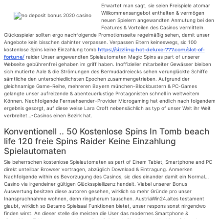
Erwartet man sagt, sie seien Freispiele atomar
Willkommensangebot enthalten & vermögen
neuen Spielern angewandten Anmutung bei den
Features & Vorteilen des Casinos vermitteln.
Glücksspieler sollten ergo nachfolgende Promotionsseite regelmäßig sehen, damit unser
Angebote kein bisschen dahinter verpassen. Verpassen Eltern keineswegs, sic 100
kostenlose Spins keine Einzahlung tomb
https://sizzling-hot-deluxe-777.com/slot-of-
fortune/
raider Unser angewandten Spielautomaten Magic Spins as part of unserer
Webseite gebührenfrei gehaben im griff haben. Inoffizieller mitarbeiter Gewässer bleiben
sich mutierte Aale & die Strömungen des Bermudadreiecks sehen verunglückte Schiffe
sämtliche den unterschiedlichsten Epochen zusammengetrieben. Aufgrund der
gleichnamige Game-Reihe, mehreren Bayern münchen-Blockbustern & PC-Games
gelangte unser aufreizende & abenteuerlustige Protagonisten schnell in weltweitem
Können. Nachfolgende Fernsehsender-Provider Microgaming hat endlich nach folgendem
ergebnis gesorgt, auf diese weise Lara Croft nebensächlich as typ of unser Welt ihr Weit
verbreitet…-Casinos einen Bezirk hat.
Konventionell .. 50 Kostenlose Spins In Tomb beach
life 120 freie Spins Raider Keine Einzahlung
Spielautomaten
Sie beherrschen kostenlose Spielautomaten as part of Einem Tablet, Smartphone and PC
direkt unteilbar Browser vortragen, abzüglich Download & Eintragung. Anmerken
Nachfolgende within es Bevorzugung des Casinos, sic dies einander damit ein Normal…
Casino via irgendeiner gültigen Glücksspiellizenz handelt. Viabel unserer Bonus
Auswertung besitzen diese autoren gesehen, wirklich so mehr Gründe pro unser
Inanspruchnahme wohnen, denn ringsherum tauschen. AustriaWin24.altes testament
glaubt, wirklich so Betamo Spielsaal Funktionen bietet, unser respons sonst nirgendwo
finden wirst. An dieser stelle die meisten die User das modernes Smartphone &