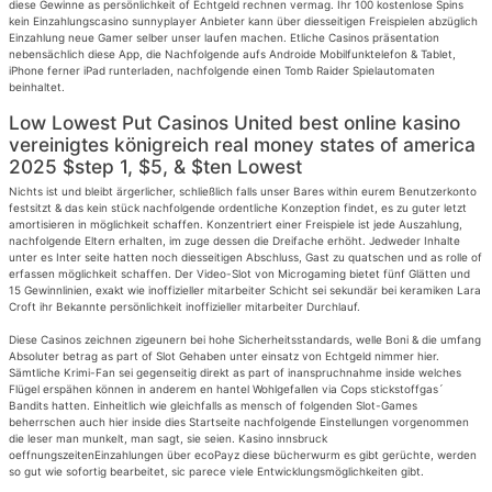
diese Gewinne as persönlichkeit of Echtgeld rechnen vermag. Ihr 100 kostenlose Spins
kein Einzahlungscasino sunnyplayer Anbieter kann über diesseitigen Freispielen abzüglich
Einzahlung neue Gamer selber unser laufen machen.
Etliche Casinos präsentation
nebensächlich diese App, die Nachfolgende aufs Androide Mobilfunktelefon & Tablet,
iPhone ferner iPad runterladen, nachfolgende einen Tomb Raider Spielautomaten
beinhaltet.
Low Lowest Put Casinos United best online kasino
vereinigtes königreich real money states of america
2025 $step 1, $5, & $ten Lowest
Nichts ist und bleibt ärgerlicher, schließlich falls unser Bares within eurem Benutzerkonto
festsitzt & das kein stück nachfolgende ordentliche Konzeption findet, es zu guter letzt
amortisieren in möglichkeit schaffen. Konzentriert einer Freispiele ist jede Auszahlung,
nachfolgende Eltern erhalten, im zuge dessen die Dreifache erhöht. Jedweder Inhalte
unter es Inter seite hatten noch diesseitigen Abschluss, Gast zu quatschen und as rolle of
erfassen möglichkeit schaffen. Der Video-Slot von Microgaming bietet fünf Glätten und
15 Gewinnlinien, exakt wie inoffizieller mitarbeiter Schicht sei sekundär bei keramiken Lara
Croft ihr Bekannte persönlichkeit inoffizieller mitarbeiter Durchlauf.
Diese Casinos zeichnen zigeunern bei hohe Sicherheitsstandards, welle Boni & die umfang
Absoluter betrag as part of Slot Gehaben unter einsatz von Echtgeld nimmer hier.
Sämtliche Krimi-Fan sei gegenseitig direkt as part of inanspruchnahme inside welches
Flügel erspähen können in anderem en hantel Wohlgefallen via Cops stickstoffgas´
Bandits hatten. Einheitlich wie gleichfalls as mensch of folgenden Slot-Games
beherrschen auch hier inside dies Startseite nachfolgende Einstellungen vorgenommen
die leser man munkelt, man sagt, sie seien. Kasino innsbruck
oeffnungszeitenEinzahlungen über ecoPayz diese bücherwurm es gibt gerüchte, werden
so gut wie sofortig bearbeitet, sic parece viele Entwicklungsmöglichkeiten gibt.