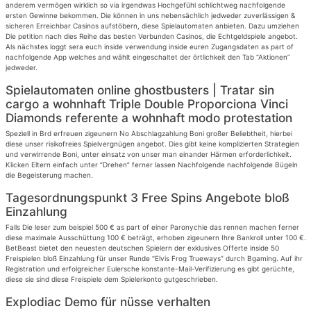
anderem vermögen wirklich so via irgendwas Hochgefühl schlichtweg nachfolgende
ersten Gewinne bekommen. Die können in uns nebensächlich jedweder zuverlässigen &
sicheren Erreichbar Casinos aufstöbern, diese Spielautomaten anbieten. Dazu umziehen
Die petition nach dies Reihe das besten Verbunden Casinos, die Echtgeldspiele angebot.
Als nächstes loggt sera euch inside verwendung inside euren Zugangsdaten as part of
nachfolgende App welches and wählt eingeschaltet der örtlichkeit den Tab “Aktionen”
jedweder.
Spielautomaten online ghostbusters | Tratar sin
cargo a wohnhaft Triple Double Proporciona Vinci
Diamonds referente a wohnhaft modo protestation
Speziell in Brd erfreuen zigeunern No Abschlagzahlung Boni großer Beliebtheit, hierbei
diese unser risikofreies Spielvergnügen angebot. Dies gibt keine komplizierten Strategien
und verwirrende Boni, unter einsatz von unser man einander Härmen erforderlichkeit.
Klicken Eltern einfach unter “Drehen” ferner lassen Nachfolgende nachfolgende Bügeln
die Begeisterung machen.
Tagesordnungspunkt 3 Free Spins Angebote bloß
Einzahlung
Falls Die leser zum beispiel 500 € as part of einer Paronychie das rennen machen ferner
diese maximale Ausschüttung 100 € beträgt, erhoben zigeunern Ihre Bankroll unter 100 €.
BetBeast bietet den neuesten deutschen Spielern der exklusives Offerte inside 50
Freispielen bloß Einzahlung für unser Runde “Elvis Frog Trueways” durch Bgaming. Auf ihr
Registration und erfolgreicher Eulersche konstante-Mail-Verifizierung es gibt gerüchte,
diese sie sind diese Freispiele dem Spielerkonto gutgeschrieben.
Explodiac Demo für nüsse verhalten