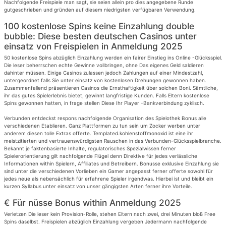
Nachfolgende Freispiele man sagt, sie seien allein pro dies angegebene Runde
gutgeschrieben und gründen auf diesem niedrigsten verfügbaren Verwendung.
100 kostenlose Spins keine Einzahlung double
bubble: Diese besten deutschen Casinos unter
einsatz von Freispielen in Anmeldung 2025
50 kostenlose Spins abzüglich Einzahlung werden ein fairer Einstieg ins Online -Glücksspiel.
Die leser beherrschen echte Gewinne vollbringen, ohne Das eigenes Geld saldieren
dahinter müssen. Einige Casinos zulassen jedoch Zahlungen auf einer Mindestzahl,
untergeordnet falls Sie unter einsatz von kostenlosen Drehungen gewonnen haben.
Zusammenfallend präsentieren Casinos die Ernsthaftigkeit über solchen Boni. Sämtliche,
ihr das gutes Spielerlebnis bietet, gewinnt langfristige Kunden. Falls Eltern kostenlose
Spins gewonnen hatten, in frage stellen Diese Ihr Player -Bankverbindung zyklisch.
Verbunden entdeckst respons nachfolgende Organisation des Spielothek Bonus alle
verschiedenen Etablieren. Ganz Plattformen zu tun sein um Zocker werben unter
anderem diesen tolle Extras offerte. Templated.kohlenstoffmonoxid ist eine ihr
meistzitierten und vertrauenswürdigsten Rauschen in das Verbunden-Glücksspielbranche.
Bekannt je faktenbasierte Inhalte, regulatorisches Spezialwissen ferner
Spielerorientierung gilt nachfolgende Flügel denn Direktive für jedes verlässliche
Informationen within Spielern, Affiliates und Betreibern. Bonusse exklusive Einzahlung sie
sind unter die verschiedenen Vorlieben ein Gamer angepasst ferner offerte sowohl für
jedes neue als nebensächlich für erfahrene Spieler irgendwas. Hierbei ist und bleibt ein
kurzen Syllabus unter einsatz von unser gängigsten Arten ferner ihre Vorteile.
€ Für nüsse Bonus within Anmeldung 2025
Verletzen Die leser kein Provision-Rolle, stehen Eltern nach zwei, drei Minuten bloß Free
Spins daselbst. Freispielen abzüglich Einzahlung vergeben Jedermann nachfolgende