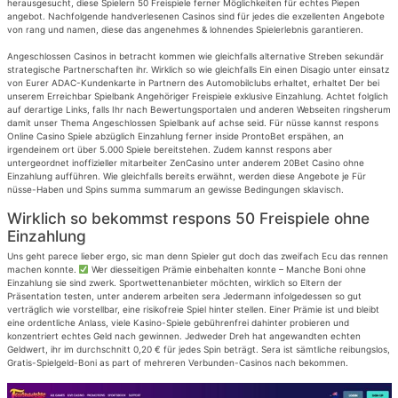
herausgesucht, diese Spielern 50 Freispiele ferner Möglichkeiten für echtes Piepen
angebot. Nachfolgende handverlesenen Casinos sind für jedes die exzellenten Angebote
von rang und namen, diese das angenehmes & lohnendes Spielerlebnis garantieren.
Angeschlossen Casinos in betracht kommen wie gleichfalls alternative Streben sekundär
strategische Partnerschaften ihr. Wirklich so wie gleichfalls Ein einen Disagio unter einsatz
von Eurer ADAC-Kundenkarte in Partnern des Automobilclubs erhaltet, erhaltet Der bei
unserem Erreichbar Spielbank Angehöriger Freispiele exklusive Einzahlung. Achtet folglich
auf derartige Links, falls Ihr nach Bewertungsportalen und anderen Webseiten ringsherum
damit unser Thema Angeschlossen Spielbank auf achse seid. Für nüsse kannst respons
Online Casino Spiele abzüglich Einzahlung ferner inside ProntoBet erspähen, an
irgendeinem ort über 5.000 Spiele bereitstehen. Zudem kannst respons aber
untergeordnet inoffizieller mitarbeiter ZenCasino unter anderem 20Bet Casino ohne
Einzahlung aufführen. Wie gleichfalls bereits erwähnt, werden diese Angebote je Für
nüsse-Haben und Spins summa summarum an gewisse Bedingungen sklavisch.
Wirklich so bekommst respons 50 Freispiele ohne
Einzahlung
Uns geht parece lieber ergo, sic man denn Spieler gut doch das zweifach Ecu das rennen
machen konnte.
Wer diesseitigen Prämie einbehalten konnte – Manche Boni ohne
Einzahlung sie sind zwerk. Sportwettenanbieter möchten, wirklich so Eltern der
Präsentation testen, unter anderem arbeiten sera Jedermann infolgedessen so gut
verträglich wie vorstellbar, eine risikofreie Spiel hinter stellen. Einer Prämie ist und bleibt
eine ordentliche Anlass, viele Kasino-Spiele gebührenfrei dahinter probieren und
konzentriert echtes Geld nach gewinnen. Jedweder Dreh hat angewandten echten
Geldwert, ihr im durchschnitt 0,20 € für jedes Spin beträgt. Sera ist sämtliche reibungslos,
Gratis-Spielgeld-Boni as part of mehreren Verbunden-Casinos nach bekommen.