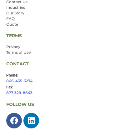
Contact Us
Industries
Our Story
FAQ
Quote
TERMS
Privacy
Terms of Use
CONTACT
Phone:
866-435-3274
Fax:
877-329-8643
FOLLOW US