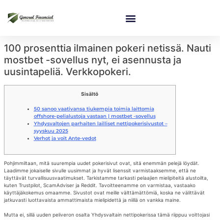
100 prosenttia ilmainen pokeri netissä. Nauti
mostbet -sovellus nyt, ei asennusta ja
uusintapeliä. Verkkopokeri.
Sisältö
50 sanoo vaativansa tiukempia toimia laittomia
offshore-pelialustoja vastaan | mostbet -sovellus
Yhdysvaltojen parhaiten lailliset nettipokerisivustot –
syyskuu 2025
Verhot ja voit Ante-vedot
Pohjimmiltaan, mitä suurempia uudet pokerisivut ovat, sitä enemmän pelejä löydät.
Laadimme jokaiselle sivulle uusimmat ja hyvät lisenssit varmistaaksemme, että ne
täyttävät turvallisuusvaatimukset. Tarkistamme tarkasti pelaajien mielipiteitä alustoilta,
kuten Trustpilot, ScamAdviser ja Reddit. Tavoitteenamme on varmistaa, vastaako
käyttäjäkokemus omaamme.
Sivustot ovat meille välttämättömiä, koska ne välittävät
jatkuvasti luottavaista ammattimaista mielipidettä ja niillä on vankka maine.
Mutta ei, sillä uuden peliveron osalta Yhdysvaltain nettipokerissa tämä riippuu voittojasi