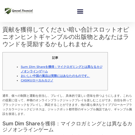
貢献を獲得してください暗い合計スロットオピ
ニオンヒントギャンブルの出版物とあなたはラ
ウンドを奨励するかもしれません
記事
Sum Dim Shareを獲得：マイクロガミングとは異なるカジ
ノオンラインゲーム
おいしい中国の賞品は実際にはあなたのものです。
CASIKUローカルカジノ
通常、個々の制限と運動を担当し、プレイし、具体的で楽しい意味を持つようにします。これら
の提案に従って、本物のオンラインブラックジャックプレイを楽しむことができ、自信を持って
ブラックジャックをプレイし、満足することができます。他の最も偉大なライブブローカーブラ
ックカラージャックビジネスは、ジャックポット都市部のギャンブル施設であり、ギャンブル施
設を放送します。
Sum Dim Shareを獲得：マイクロガミングとは異なるカ
ジノオンラインゲーム