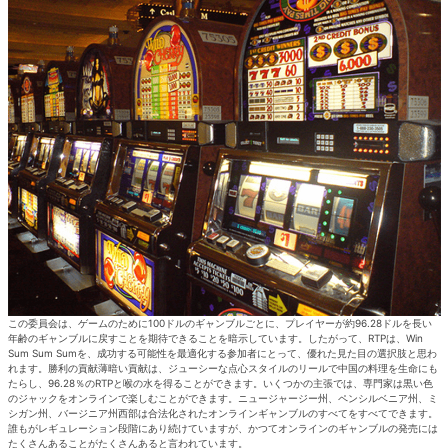
この委員会は、ゲームのために100ドルのギャンブルごとに、プレイヤーが約96.28ドルを長い
年齢のギャンブルに戻すことを期待できることを暗示しています。したがって、RTPは、Win
Sum Sum Sumを、成功する可能性を最適化する参加者にとって、優れた見た目の選択肢と思わ
れます。勝利の貢献薄暗い貢献は、ジューシーな点心スタイルのリールで中国の料理を生命にも
たらし、96.28％のRTPと喉の水を得ることができます。いくつかの主張では、専門家は黒い色
のジャックをオンラインで楽しむことができます。ニュージャージー州、ペンシルベニア州、ミ
シガン州、バージニア州西部は合法化されたオンラインギャンブルのすべてをすべてできます。
誰もがレギュレーション段階にあり続けていますが、かつてオンラインのギャンブルの発売には
たくさんあることがたくさんあると言われています。