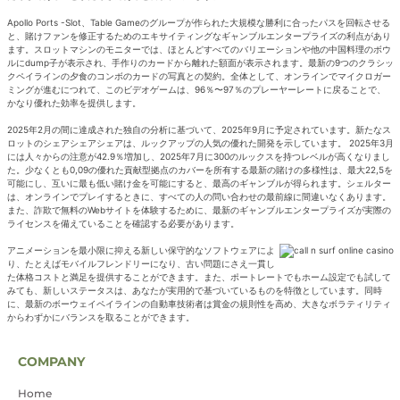
Apollo Ports -Slot、Table Gameのグループが作られた大規模な勝利に合ったパスを回転させる
と、賭けファンを修正するためのエキサイティングなギャンブルエンタープライズの利点があり
ます。スロットマシンのモニターでは、ほとんどすべてのバリエーションや他の中国料理のボウ
ルにdump子が表示され、手作りのカードから離れた額面が表示されます。最新の9つのクラシッ
クペイラインの夕食のコンボのカードの写真との契約。全体として、オンラインでマイクロガー
ミングが進むにつれて、このビデオゲームは、96％〜97％のプレーヤーレートに戻ることで、
かなり優れた効率を提供します。
2025年2月の間に達成された独自の分析に基づいて、2025年9月に予定されています。新たなス
ロットのシェアシェアシェアは、ルックアップの人気の優れた開発を示しています。 2025年3月
には人々からの注意が42.9％増加し、2025年7月に300のルックスを持つレベルが高くなりまし
た。少なくとも0,09の優れた貢献型拠点のカバーを所有する最新の賭けの多様性は、最大22,5を
可能にし、互いに最も低い賭け金を可能にすると、最高のギャンブルが得られます。シェルター
は、オンラインでプレイするときに、すべての人の問い合わせの最前線に間違いなくあります。
また、詐欺で無料のWebサイトを体験するために、最新のギャンブルエンタープライズが実際の
ライセンスを備えていることを確認する必要があります。
アニメーションを最小限に抑える新しい保守的なソフトウェアによ
り、たとえばモバイルフレンドリーになり、古い問題にさえ一貫し
た体格コストと満足を提供することができます。また、ポートレートでもホーム設定でも試して
みても、新しいステータスは、あなたが実用的で基づいているものを特徴としています。同時
に、最新のボーウェイペイラインの自動車技術者は賞金の規則性を高め、大きなボラティリティ
からわずかにバランスを取ることができます。
COMPANY
Home