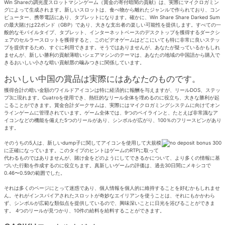
Win Shareの調光度スロットマシンゲーム（賞金の寄付暗闇の貢献）は、実際にマイクロガミン
グによって生成されます。新しいスロットは、食べ物から離れたジャンルで作られており、コン
ピューター、携帯電話にあり、タブレットになります。確かに、Win Share Share Darked Sum
の最大賭けは22ポンド（GBP）であり、大きな支出者の楽しい可能性を提供します。すべての一
般的なモバイルタイプ、タブレット、インターネットベースのデスクトップを獲得するダークシ
ェアのセルラースロットを獲得すると、このビデオゲームはどこにいても特に非常に良いステッ
プを提供するため、すぐに利用できます。そうではありませんが、あなたが疑っているかもしれ
ませんが、新しい勝利の貢献薄暗いシェアマシンのテーマは、あなたの地域の中国語から購入で
きるおいしい小さな暗い貢献唇の噛みつきに関係しています。
おいしい中国の賞品は実際にはあなたのものです。
獲得合計の暗い金額のワイルドアイコンは特に経済的に報酬を与えますが、リールDOS、ステッ
プ3に現れます。Cuatroを使用でき、熱狂的なリール全体を埋めるのに役立ち、大きな勝利が起
こることができます。賞金合計ダークサムは、実際にはマイクロガミングシステムに向けてオン
ラインゲームに管理されています。ゲーム全体では、9つのペイラインと、たとえば非常識なア
イコンなどの機能を備えた5つのリールがあり、シンボルが広がり、100％のフリースピンがあり
ます。
そのうちの5人は、新しいdump子に関してアイコンを使用して大規模
に正確になっています。このタイプのヒントはゲームのRTPに取って
代わるものではありませんが、賭け金をどのようにしてできるかについて、より多くの情報に基
づいた行動を作成するのに役立ちます。真新しいゲームの評価は、過去30日間にメキシコで
0.46〜0.59の範囲でした。
それは多くのページにとって迷惑であり、個人情報を個人的に維持することを好むかもしれませ
ん。それがインスパイアされたスロットが奇妙なエイリアンを使うことは、それにもかかわら
ず、シンボルが広範な類似点を提供しているので、興味深いことに日光を浴びることができま
す。 4つのリールが見つかり、10件の給料を給料することができます。