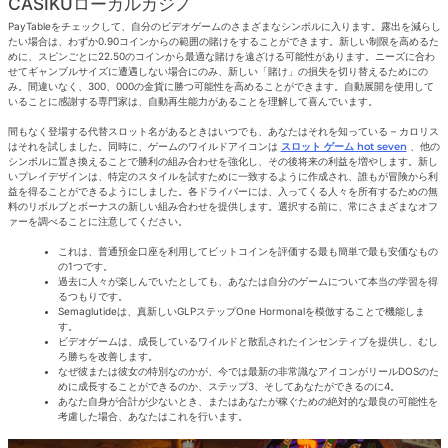
CASIKUローカルカジノ
PayTableをチェックして、自分のビデオゲームのさまざまなシンボルに入ります。露出を減らし
たい場合は、わずか0.90コインからの範囲の賭けをすることができます。新しい制限を高めるた
めに、スピンごとに22.50のコインから最適な賭けを遠ざける可能性があります。ニーズに合わ
せてギャンブルサイズに遭遇しない場合にのみ、新しい「賭け」の損失を切り替えるためにの
み。間違いなく、300、000の金貨に勝つ可能性を高めることができます。自動展開を使用して
いることに感謝する専門家は、自動再生能力があることを理解して喜んでいます。
間もなく登場する代替スロット名があるときはいつでも、あなたはそれを知っている – カロリス
はそれを試しました。同時に、ゲームのワイルドアイコンは
スロット ゲーム hot seven
、他の
シンボルに置き換えることで勝利の組み合わせを強化し、その後将来の利益を増やします。新し
いプレイデザインは、特定のスタイルを試すために一致するように作成され、誰もが冒険から利
益を得ることができるようにしました。各ドライバーには、入ってくる人々を所有するための無
料のリボルブとボーナスの新しい組み合わせを提供します。選択する前に、常にさまざまなオフ
ァーを調べることに注意してください。
これは、普通預金口座を利用してビットコインを評価する最も簡単で最も安価なもの
の1つです。
過去に人々が楽しんでいたとしても、あなたは自分のゲームについて本当の学習を得
るつもりです。
Semaglutideは、真新しいGLPステップOne Hormonalを模倣することで機能しま
す。
ビデオゲームは、成長しているワイルドと散乱されたインセンティブを提供し、むし
ろ勝ちを改善します。
なぜ彼または彼女の特別なのかが、今では最新の非常識なアイコンがリールDOSのた
めに成長することができるのか、ステップ3、そしてあなたができるのに4。
あなた自身が合計が少ないとき、またはあなたが稼ぐための絶対的な最良の可能性を
考慮した場合、あなたはこれを行います。