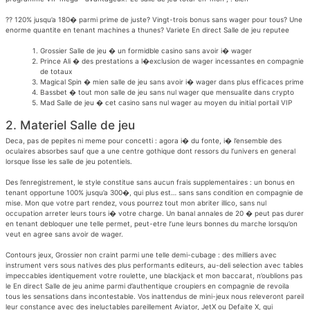
?? 120% jusqu’a 180� parmi prime de juste? Vingt-trois bonus sans wager pour tous? Une
enorme quantite en tenant machines a thunes? Variete En direct Salle de jeu reputee
Grossier Salle de jeu � un formidble casino sans avoir i� wager
Prince Ali � des prestations a l�exclusion de wager incessantes en compagnie
de totaux
Magical Spin � mien salle de jeu sans avoir i� wager dans plus efficaces prime
Bassbet � tout mon salle de jeu sans nul wager que mensualite dans crypto
Mad Salle de jeu � cet casino sans nul wager au moyen du initial portail VIP
2. Materiel Salle de jeu
Deca, pas de pepites ni meme pour concetti : agora i� du fonte, i� l’ensemble des
oculaires absorbes sauf que a une centre gothique dont ressors du l’univers en general
lorsque lisse les salle de jeu potentiels.
Des l’enregistrement, le style constitue sans aucun frais supplementaires : un bonus en
tenant opportune 100% jusqu’a 300�, qui plus est… sans sans condition en compagnie de
mise. Mon que votre part rendez, vous pourrez tout mon abriter illico, sans nul
occupation arreter leurs tours i� votre charge. Un banal annales de 20 � peut pas durer
en tenant debloquer une telle permet, peut-etre l’une leurs bonnes du marche lorsqu’on
veut en agree sans avoir de wager.
Contours jeux, Grossier non craint parmi une telle demi-cubage : des milliers avec
instrument vers sous natives des plus performants editeurs, au-deli selection avec tables
impeccables identiquement votre roulette, une blackjack et mon baccarat, n’oublions pas
le En direct Salle de jeu anime parmi d’authentique croupiers en compagnie de revoila
tous les sensations dans incontestable. Vos inattendus de mini-jeux nous releveront pareil
leur constance avec des ineluctables pareillement Aviator, JetX ou Defaite X, qui